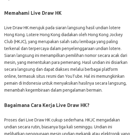
Memahami Live Draw HK
Live Draw HK merujuk pada siaran langsung hasil undian lotere
Hong Kong. Lotere Hong Kong diadakan oleh Hong Kong Jockey
Club (HKJC), yang merupakan salah satu lembaga yang paling
terkenal dan terpercaya dalam penyelenggaraan undian lotere.
Siaran langsung ini menampilkan pemilihan nomor secara acak dari
mesin, yang menentukan para pemenang. Hasil undian ini disiarkan
secara langsung dan dapat diakses melalui berbagai platform
online, termasuk situs resmi dan YouTube. Hal ini memungkinkan
pemain di Indonesia untuk menyaksikan hasilnya secara langsung,
menambah kegembiraan dalam pengalaman bermain.
Bagaimana Cara Kerja Live Draw HK?
Proses dari Live Draw HK cukup sederhana. HKJC mengadakan
undian secara rutin, biasanya tiga kali seminggu. Undian ini
melibatkan penggunaan mesin undian mekanik atau elektronik yang