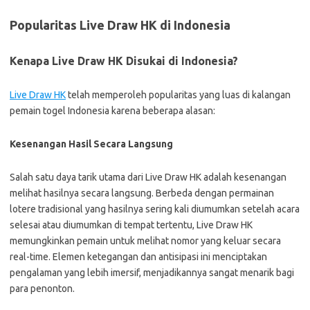
Popularitas Live Draw HK di Indonesia
Kenapa Live Draw HK Disukai di Indonesia?
Live Draw HK
telah memperoleh popularitas yang luas di kalangan
pemain togel Indonesia karena beberapa alasan:
Kesenangan Hasil Secara Langsung
Salah satu daya tarik utama dari Live Draw HK adalah kesenangan
melihat hasilnya secara langsung. Berbeda dengan permainan
lotere tradisional yang hasilnya sering kali diumumkan setelah acara
selesai atau diumumkan di tempat tertentu, Live Draw HK
memungkinkan pemain untuk melihat nomor yang keluar secara
real-time. Elemen ketegangan dan antisipasi ini menciptakan
pengalaman yang lebih imersif, menjadikannya sangat menarik bagi
para penonton.