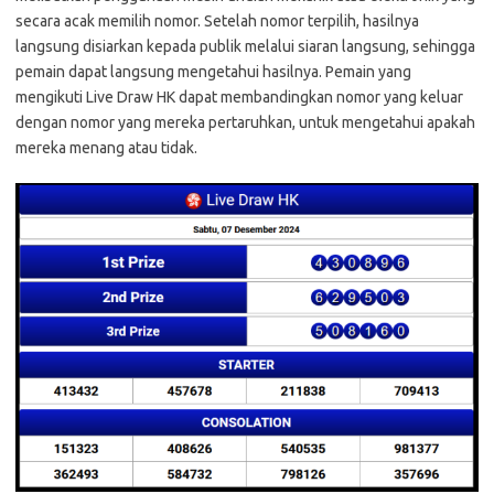
secara acak memilih nomor. Setelah nomor terpilih, hasilnya
langsung disiarkan kepada publik melalui siaran langsung, sehingga
pemain dapat langsung mengetahui hasilnya. Pemain yang
mengikuti Live Draw HK dapat membandingkan nomor yang keluar
dengan nomor yang mereka pertaruhkan, untuk mengetahui apakah
mereka menang atau tidak.