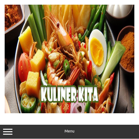
Skip
to
content
Menu