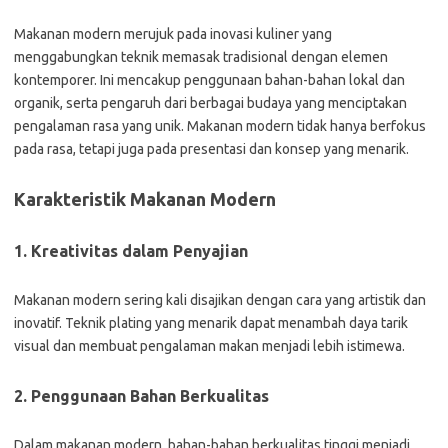
Makanan modern merujuk pada inovasi kuliner yang
menggabungkan teknik memasak tradisional dengan elemen
kontemporer. Ini mencakup penggunaan bahan-bahan lokal dan
organik, serta pengaruh dari berbagai budaya yang menciptakan
pengalaman rasa yang unik. Makanan modern tidak hanya berfokus
pada rasa, tetapi juga pada presentasi dan konsep yang menarik.
Karakteristik Makanan Modern
1. Kreativitas dalam Penyajian
Makanan modern sering kali disajikan dengan cara yang artistik dan
inovatif. Teknik plating yang menarik dapat menambah daya tarik
visual dan membuat pengalaman makan menjadi lebih istimewa.
2. Penggunaan Bahan Berkualitas
Dalam makanan modern, bahan-bahan berkualitas tinggi menjadi