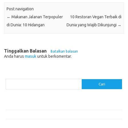
Post navigation
←
Makanan Jalanan Terpopuler
10 Restoran Vegan Terbaik di
di Dunia: 10 Hidangan
Dunia yang Wajib Dikunjungi
→
Tinggalkan Balasan
Batalkan balasan
Anda harus
masuk
untuk berkomentar.
Cari
Cari
Pos-pos Terbaru
Resep Makanan Sehat dengan Bahan Sederhana
Makanan Khas Manado: 10 Hidangan yang Menggoda Selera
Makanan Modern untuk Menu Sarapan yang Menggugah Selera