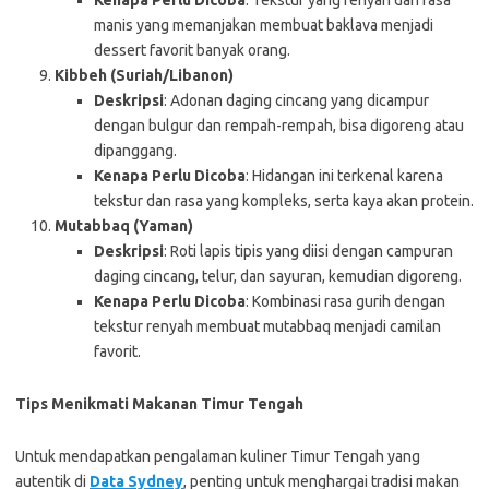
Kenapa Perlu Dicoba
: Tekstur yang renyah dan rasa
manis yang memanjakan membuat baklava menjadi
dessert favorit banyak orang.
Kibbeh (Suriah/Libanon)
Deskripsi
: Adonan daging cincang yang dicampur
dengan bulgur dan rempah-rempah, bisa digoreng atau
dipanggang.
Kenapa Perlu Dicoba
: Hidangan ini terkenal karena
tekstur dan rasa yang kompleks, serta kaya akan protein.
Mutabbaq (Yaman)
Deskripsi
: Roti lapis tipis yang diisi dengan campuran
daging cincang, telur, dan sayuran, kemudian digoreng.
Kenapa Perlu Dicoba
: Kombinasi rasa gurih dengan
tekstur renyah membuat mutabbaq menjadi camilan
favorit.
Tips Menikmati Makanan Timur Tengah
Untuk mendapatkan pengalaman kuliner Timur Tengah yang
autentik di
Data Sydney
, penting untuk menghargai tradisi makan