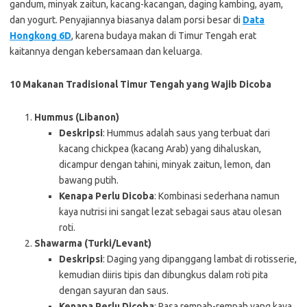
gandum, minyak zaitun, kacang-kacangan, daging kambing, ayam,
dan yogurt. Penyajiannya biasanya dalam porsi besar di
Data
Hongkong 6D
, karena budaya makan di Timur Tengah erat
kaitannya dengan kebersamaan dan keluarga.
10 Makanan Tradisional Timur Tengah yang Wajib Dicoba
Hummus (Libanon)
Deskripsi
: Hummus adalah saus yang terbuat dari
kacang chickpea (kacang Arab) yang dihaluskan,
dicampur dengan tahini, minyak zaitun, lemon, dan
bawang putih.
Kenapa Perlu Dicoba
: Kombinasi sederhana namun
kaya nutrisi ini sangat lezat sebagai saus atau olesan
roti.
Shawarma (Turki/Levant)
Deskripsi
: Daging yang dipanggang lambat di rotisserie,
kemudian diiris tipis dan dibungkus dalam roti pita
dengan sayuran dan saus.
Kenapa Perlu Dicoba
: Rasa rempah-rempah yang kaya