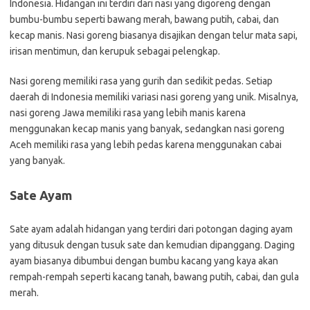
Indonesia. Hidangan ini terdiri dari nasi yang digoreng dengan
bumbu-bumbu seperti bawang merah, bawang putih, cabai, dan
kecap manis. Nasi goreng biasanya disajikan dengan telur mata sapi,
irisan mentimun, dan kerupuk sebagai pelengkap.
Nasi goreng memiliki rasa yang gurih dan sedikit pedas. Setiap
daerah di Indonesia memiliki variasi nasi goreng yang unik. Misalnya,
nasi goreng Jawa memiliki rasa yang lebih manis karena
menggunakan kecap manis yang banyak, sedangkan nasi goreng
Aceh memiliki rasa yang lebih pedas karena menggunakan cabai
yang banyak.
Sate Ayam
Sate ayam adalah hidangan yang terdiri dari potongan daging ayam
yang ditusuk dengan tusuk sate dan kemudian dipanggang. Daging
ayam biasanya dibumbui dengan bumbu kacang yang kaya akan
rempah-rempah seperti kacang tanah, bawang putih, cabai, dan gula
merah.