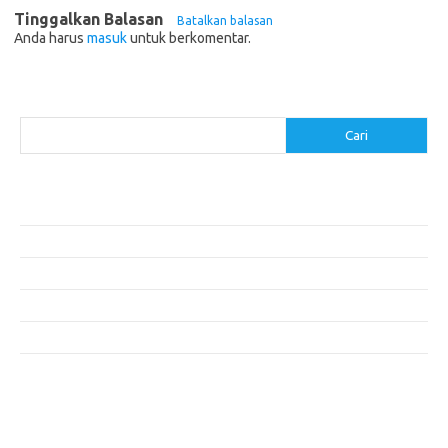
Tinggalkan Balasan
Batalkan balasan
Anda harus
masuk
untuk berkomentar.
Cari
Cari
Pos-pos Terbaru
Resep Makanan Sehat dengan Bahan Sederhana
Makanan Khas Manado: 10 Hidangan yang Menggoda Selera
Makanan Modern untuk Menu Sarapan yang Menggugah Selera
Resep Nasi Goreng Kambing yang Spesial
10 Makanan Sehat untuk Wisatawan
Komentar Terbaru
Tidak ada komentar untuk ditampilkan.