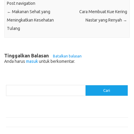
Post navigation
←
Makanan Sehat yang
Cara Membuat Kue Kering
Meningkatkan Kesehatan
Nastar yang Renyah
→
Tulang
Tinggalkan Balasan
Batalkan balasan
Anda harus
masuk
untuk berkomentar.
Cari
Cari
Pos-pos Terbaru
Resep Makanan Sehat dengan Bahan Sederhana
Makanan Khas Manado: 10 Hidangan yang Menggoda Selera
Makanan Modern untuk Menu Sarapan yang Menggugah Selera