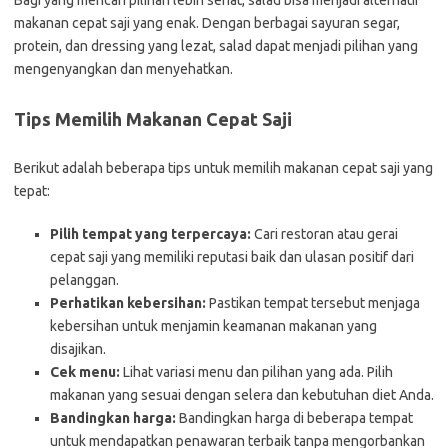
Bagi yang mencari pilihan lebih sehat, salad bisa menjadi alternatif
makanan cepat saji yang enak. Dengan berbagai sayuran segar,
protein, dan dressing yang lezat, salad dapat menjadi pilihan yang
mengenyangkan dan menyehatkan.
Tips Memilih Makanan Cepat Saji
Berikut adalah beberapa tips untuk memilih makanan cepat saji yang
tepat:
Pilih tempat yang terpercaya:
Cari restoran atau gerai
cepat saji yang memiliki reputasi baik dan ulasan positif dari
pelanggan.
Perhatikan kebersihan:
Pastikan tempat tersebut menjaga
kebersihan untuk menjamin keamanan makanan yang
disajikan.
Cek menu:
Lihat variasi menu dan pilihan yang ada. Pilih
makanan yang sesuai dengan selera dan kebutuhan diet Anda.
Bandingkan harga:
Bandingkan harga di beberapa tempat
untuk mendapatkan penawaran terbaik tanpa mengorbankan