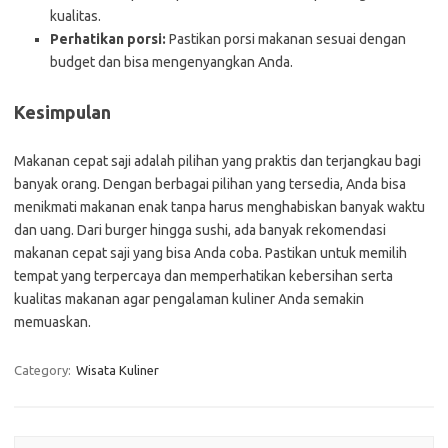
kualitas.
Perhatikan porsi:
Pastikan porsi makanan sesuai dengan
budget dan bisa mengenyangkan Anda.
Kesimpulan
Makanan cepat saji adalah pilihan yang praktis dan terjangkau bagi
banyak orang. Dengan berbagai pilihan yang tersedia, Anda bisa
menikmati makanan enak tanpa harus menghabiskan banyak waktu
dan uang. Dari burger hingga sushi, ada banyak rekomendasi
makanan cepat saji yang bisa Anda coba. Pastikan untuk memilih
tempat yang terpercaya dan memperhatikan kebersihan serta
kualitas makanan agar pengalaman kuliner Anda semakin
memuaskan.
Category:
Wisata Kuliner