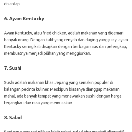
disantap.
6. Ayam Kentucky
Ayam Kentucky, atau fried chicken, adalah makanan yang digemari
banyak orang. Dengan kulit yang renyah dan daging yang juicy, ayam
Kentucky sering kali disajikan dengan berbagai saus dan pelengkap,
membuatnya menjadi pilihan yang menggiurkan.
7. Sushi
Sushi adalah makanan khas Jepang yang semakin populer di
kalangan pecinta kuliner. Meskipun biasanya dianggap makanan
mahal, ada banyak tempat yang menawarkan sushi dengan harga
terjangkau dan rasa yang memuaskan.
8. Salad