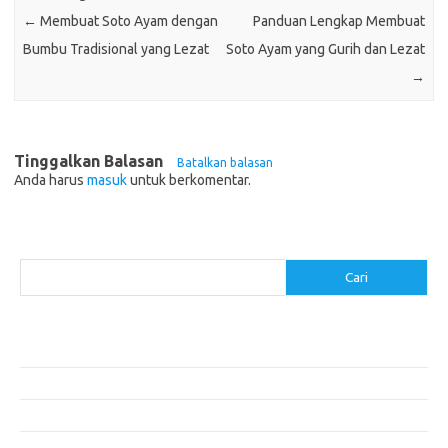
←
Membuat Soto Ayam dengan
Panduan Lengkap Membuat
Bumbu Tradisional yang Lezat
Soto Ayam yang Gurih dan Lezat
→
Tinggalkan Balasan
Batalkan balasan
Anda harus
masuk
untuk berkomentar.
Cari
Cari
Pos-pos Terbaru
Resep Makanan Sehat dengan Bahan Sederhana
Makanan Khas Manado: 10 Hidangan yang Menggoda Selera
Makanan Modern untuk Menu Sarapan yang Menggugah Selera
Resep Nasi Goreng Kambing yang Spesial