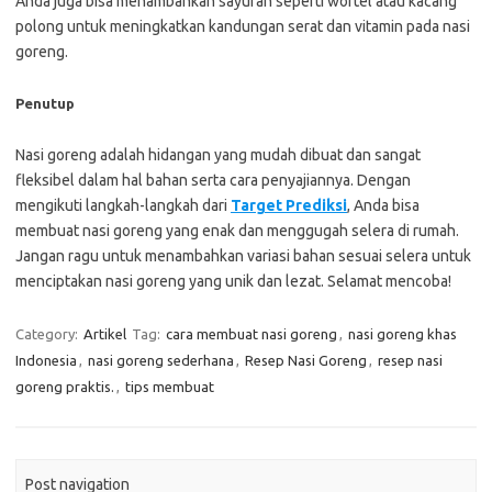
Anda juga bisa menambahkan sayuran seperti wortel atau kacang
polong untuk meningkatkan kandungan serat dan vitamin pada nasi
goreng.
Penutup
Nasi goreng adalah hidangan yang mudah dibuat dan sangat
fleksibel dalam hal bahan serta cara penyajiannya. Dengan
mengikuti langkah-langkah dari
Target Prediksi
, Anda bisa
membuat nasi goreng yang enak dan menggugah selera di rumah.
Jangan ragu untuk menambahkan variasi bahan sesuai selera untuk
menciptakan nasi goreng yang unik dan lezat. Selamat mencoba!
Category:
Artikel
Tag:
cara membuat nasi goreng
,
nasi goreng khas
Indonesia
,
nasi goreng sederhana
,
Resep Nasi Goreng
,
resep nasi
goreng praktis.
,
tips membuat
Post navigation