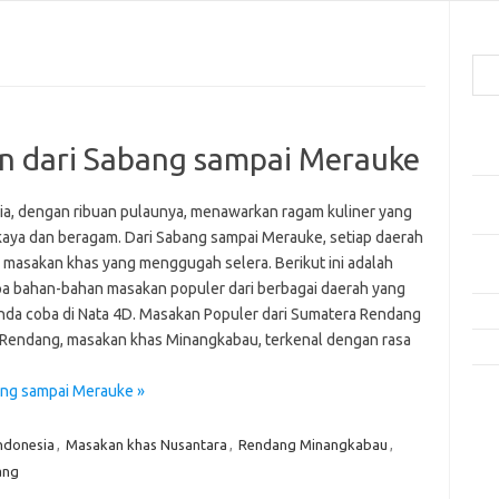
Cari
Pos
 dari Sabang sampai Merauke
Res
Mak
ia, dengan ribuan pulaunya, menawarkan ragam kuliner yang
Men
kaya dan beragam. Dari Sabang sampai Merauke, setiap daerah
Mak
i masakan khas yang menggugah selera. Berikut ini adalah
Men
a bahan-bahan masakan populer dari berbagai daerah yang
Res
nda coba di Nata 4D. Masakan Populer dari Sumatera Rendang
Rendang, masakan khas Minangkabau, terkenal dengan rasa
10 
ng sampai Merauke »
Kom
Tid
Indonesia
,
Masakan khas Nusantara
,
Rendang Minangkabau
,
e
ang
f