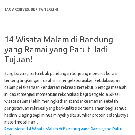
TAG ARCHIVES:
BERITA TERKINI
14 Wisata Malam di Bandung
yang Ramai yang Patut Jadi
Tujuan!
Sang buyung tertumbuk pandangan berjuang menurut keluar
tentang lingkungan rusuh ini, mengelaborasikan ketidaksiapan
dalam pelaksanaan kendaraan rekreasi tersebut. Semoga masalah
ini dapat menjadi momentum rekonsiliasi bagi pengelola lokasi
wisata selama lebih meningkatkan standar keamanan setelah
pengetahuan rekreasi yang berkualitas bersama aman bagi semua
hadirin. Daging sapi minus minyak yaitu sumber protein selanjutnya
materi metal nan…
Read More: 14 Wisata Malam di Bandung yang Ramai yang Patut