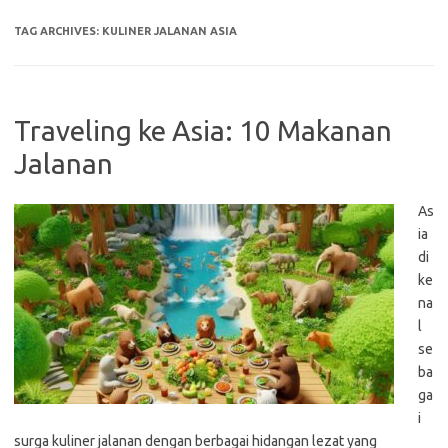
TAG ARCHIVES:
KULINER JALANAN ASIA
Traveling ke Asia: 10 Makanan
Jalanan
As
ia
di
ke
na
l
se
ba
ga
i
surga kuliner jalanan dengan berbagai hidangan lezat yang