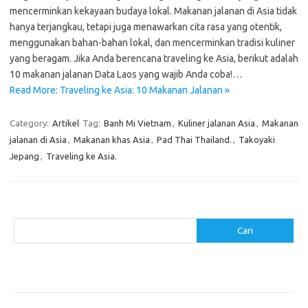
mencerminkan kekayaan budaya lokal. Makanan jalanan di Asia tidak
hanya terjangkau, tetapi juga menawarkan cita rasa yang otentik,
menggunakan bahan-bahan lokal, dan mencerminkan tradisi kuliner
yang beragam. Jika Anda berencana traveling ke Asia, berikut adalah
10 makanan jalanan Data Laos yang wajib Anda coba!…
Read More: Traveling ke Asia: 10 Makanan Jalanan »
Category:
Artikel
Tag:
Banh Mi Vietnam
,
Kuliner jalanan Asia
,
Makanan
jalanan di Asia
,
Makanan khas Asia
,
Pad Thai Thailand.
,
Takoyaki
Jepang
,
Traveling ke Asia.
Cari
Cari
Pos-pos Terbaru
Resep Makanan Sehat dengan Bahan Sederhana
Makanan Khas Manado: 10 Hidangan yang Menggoda Selera