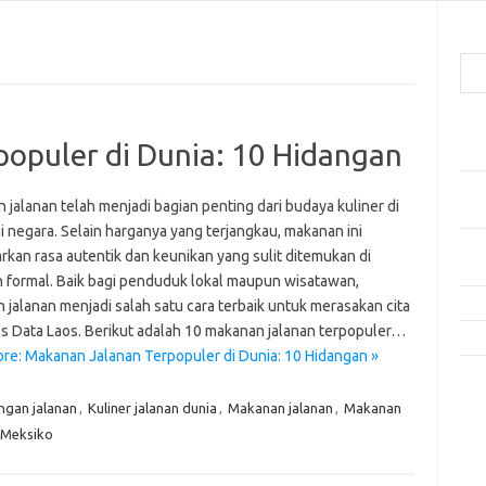
Cari
Pos
opuler di Dunia: 10 Hidangan
Res
Mak
jalanan telah menjadi bagian penting dari budaya kuliner di
Men
i negara. Selain harganya yang terjangkau, makanan ini
Mak
kan rasa autentik dan keunikan yang sulit ditemukan di
Men
n formal. Baik bagi penduduk lokal maupun wisatawan,
Res
 jalanan menjadi salah satu cara terbaik untuk merasakan cita
as Data Laos. Berikut adalah 10 makanan jalanan terpopuler…
10 
re: Makanan Jalanan Terpopuler di Dunia: 10 Hidangan »
Kom
Tid
ngan jalanan
,
Kuliner jalanan dunia
,
Makanan jalanan
,
Makanan
 Meksiko
e
f