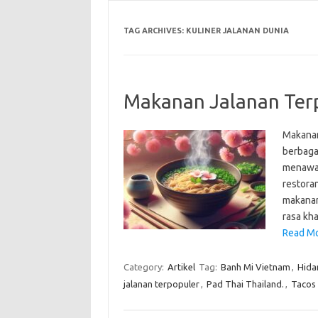
TAG ARCHIVES:
KULINER JALANAN DUNIA
Makanan Jalanan Terp
Makanan 
berbaga
menawar
restora
makanan
rasa kh
Read Mo
Category:
Artikel
Tag:
Banh Mi Vietnam
,
Hida
jalanan terpopuler
,
Pad Thai Thailand.
,
Tacos