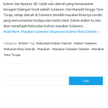
kuliner dan Bpepez 4D. Salah satu daerah yang menawarkan
beragam hidangan lezat adalah Sulawesi. Dari Manado hingga Tana
Toraja, setiap daerah di Sulawesi memiliki masakan khasnya sendiri
yang mencerminkan budaya dan tradisi lokal. Dalam artikel ini, kita
akan menjelajahi kelezatan kuliner masakan Sulawesi.…
Read More: Masakan Sulawesi: Eksplorasi Kuliner Khas Daerah »
Category:
Artikel
Tag:
Kelezatan Kuliner Daerah
,
Kuliner Sulawesi
,
Makanan Khas Daerah
,
Masakan
,
Masakan Sulawesi Selatan
,
Masakan
Tana Toraja.
Cari
Cari
Pos-pos Terbaru
Resep Makanan Sehat dengan Bahan Sederhana
Makanan Khas Manado: 10 Hidangan yang Menggoda Selera