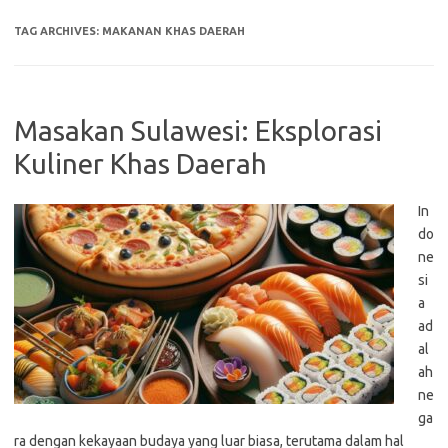
TAG ARCHIVES:
MAKANAN KHAS DAERAH
Masakan Sulawesi: Eksplorasi
Kuliner Khas Daerah
In
do
ne
si
a
ad
al
ah
ne
ga
ra dengan kekayaan budaya yang luar biasa, terutama dalam hal