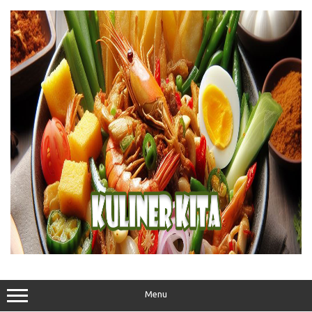
Skip
to
content
Menu