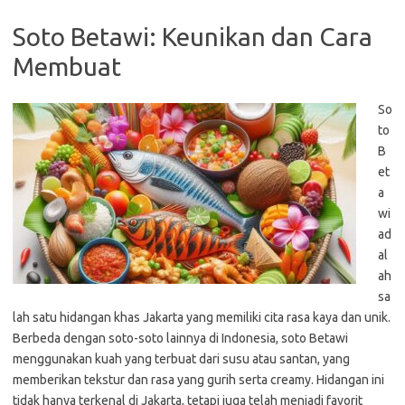
Soto Betawi: Keunikan dan Cara
Membuat
So
to
B
et
a
wi
ad
al
ah
sa
lah satu hidangan khas Jakarta yang memiliki cita rasa kaya dan unik.
Berbeda dengan soto-soto lainnya di Indonesia, soto Betawi
menggunakan kuah yang terbuat dari susu atau santan, yang
memberikan tekstur dan rasa yang gurih serta creamy. Hidangan ini
tidak hanya terkenal di Jakarta, tetapi juga telah menjadi favorit