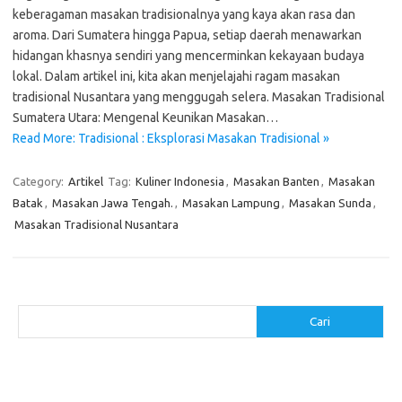
keberagaman masakan tradisionalnya yang kaya akan rasa dan
aroma. Dari Sumatera hingga Papua, setiap daerah menawarkan
hidangan khasnya sendiri yang mencerminkan kekayaan budaya
lokal. Dalam artikel ini, kita akan menjelajahi ragam masakan
tradisional Nusantara yang menggugah selera. Masakan Tradisional
Sumatera Utara: Mengenal Keunikan Masakan…
Read More: Tradisional : Eksplorasi Masakan Tradisional »
Category:
Artikel
Tag:
Kuliner Indonesia
,
Masakan Banten
,
Masakan
Batak
,
Masakan Jawa Tengah.
,
Masakan Lampung
,
Masakan Sunda
,
Masakan Tradisional Nusantara
Cari
Cari
Pos-pos Terbaru
Resep Makanan Sehat dengan Bahan Sederhana