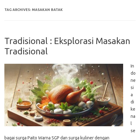
TAG ARCHIVES:
MASAKAN BATAK
Tradisional : Eksplorasi Masakan
Tradisional
In
do
ne
si
a
di
ke
na
l
se
bagai surga Paito Warna SGP dan surga kuliner dengan