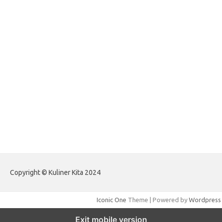
forextradingreviews.my.id
forextrading.my.id
forextimeconverter.my.id
egritud.com
forhelpyou.com
gailhfleming.com
heyimalivemag.com
hyunsunkimhahm.com
ihrm2016.com
illinoistechcon.com
jilliankaulpeterson.com
jlrppatterns.com
johnmgerber.com
Paito Warna HK Angkanet
Copyright © Kuliner Kita 2024
Iconic One
Theme | Powered by
Wordpress
Exit mobile version