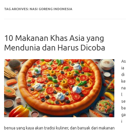
TAG ARCHIVES:
NASI GORENG INDONESIA
10 Makanan Khas Asia yang
Mendunia dan Harus Dicoba
As
ia
di
ke
na
l
se
ba
ga
i
benua yang kaya akan tradisi kuliner, dan banyak dari makanan