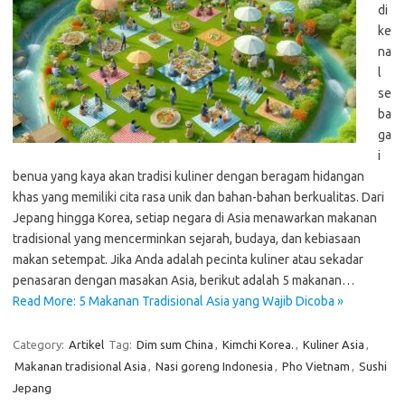
di
ke
na
l
se
ba
ga
i
benua yang kaya akan tradisi kuliner dengan beragam hidangan
khas yang memiliki cita rasa unik dan bahan-bahan berkualitas. Dari
Jepang hingga Korea, setiap negara di Asia menawarkan makanan
tradisional yang mencerminkan sejarah, budaya, dan kebiasaan
makan setempat. Jika Anda adalah pecinta kuliner atau sekadar
penasaran dengan masakan Asia, berikut adalah 5 makanan…
Read More: 5 Makanan Tradisional Asia yang Wajib Dicoba »
Category:
Artikel
Tag:
Dim sum China
,
Kimchi Korea.
,
Kuliner Asia
,
Makanan tradisional Asia
,
Nasi goreng Indonesia
,
Pho Vietnam
,
Sushi
Jepang