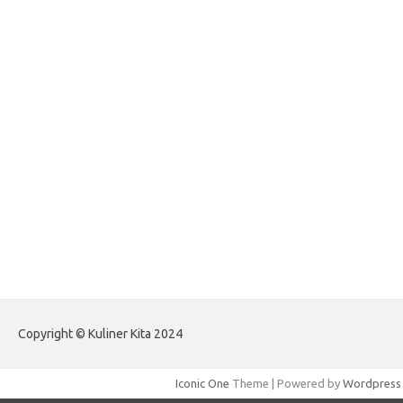
forexlive.my.id
forextradingreviews.my.id
forextrading.my.id
forextimeconverter.my.id
egritud.com
forhelpyou.com
gailhfleming.com
heyimalivemag.com
hyunsunkimhahm.com
ihrm2016.com
illinoistechcon.com
jilliankaulpeterson.com
jlrppatterns.com
johnmgerber.com
Paito Warna HK Angkanet
Copyright © Kuliner Kita 2024
Iconic One
Theme | Powered by
Wordpress