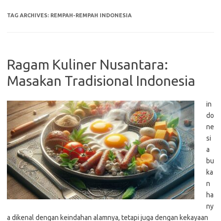
TAG ARCHIVES:
REMPAH-REMPAH INDONESIA
Ragam Kuliner Nusantara:
Masakan Tradisional Indonesia
in
do
ne
si
a
bu
ka
n
ha
ny
a dikenal dengan keindahan alamnya, tetapi juga dengan kekayaan