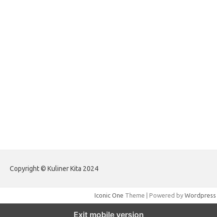
forextradingreviews.my.id
forextrading.my.id
forextimeconverter.my.id
egritud.com
forhelpyou.com
gailhfleming.com
heyimalivemag.com
hyunsunkimhahm.com
ihrm2016.com
illinoistechcon.com
jilliankaulpeterson.com
jlrppatterns.com
johnmgerber.com
Paito Warna HK Angkanet
Copyright © Kuliner Kita 2024
Iconic One
Theme | Powered by
Wordpress
Exit mobile version