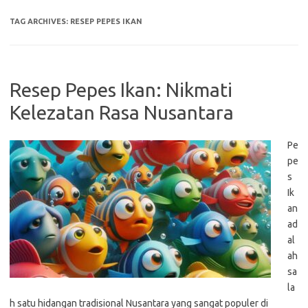
TAG ARCHIVES:
RESEP PEPES IKAN
Resep Pepes Ikan: Nikmati
Kelezatan Rasa Nusantara
Pe
pe
s
Ik
an
ad
al
ah
sa
la
h satu hidangan tradisional Nusantara yang sangat populer di