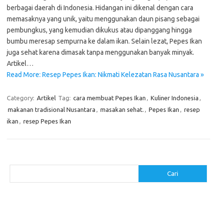
berbagai daerah di Indonesia. Hidangan ini dikenal dengan cara
memasaknya yang unik, yaitu menggunakan daun pisang sebagai
pembungkus, yang kemudian dikukus atau dipanggang hingga
bumbu meresap sempurna ke dalam ikan. Selain lezat, Pepes Ikan
juga sehat karena dimasak tanpa menggunakan banyak minyak.
Artikel…
Read More: Resep Pepes Ikan: Nikmati Kelezatan Rasa Nusantara »
Category:
Artikel
Tag:
cara membuat Pepes Ikan
,
Kuliner Indonesia
,
makanan tradisional Nusantara
,
masakan sehat.
,
Pepes Ikan
,
resep
ikan
,
resep Pepes Ikan
Cari
Cari
Pos-pos Terbaru
Resep Makanan Sehat dengan Bahan Sederhana