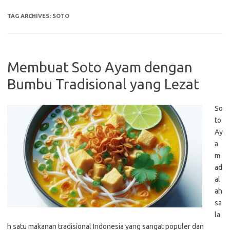
TAG ARCHIVES:
SOTO
Membuat Soto Ayam dengan
Bumbu Tradisional yang Lezat
So
to
Ay
a
m
ad
al
ah
sa
la
h satu makanan tradisional Indonesia yang sangat populer dan