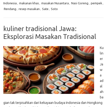
Indonesia
,
makanan khas
,
masakan Nusantara
,
Nasi Goreng
,
pempek
,
Rendang
,
resep masakan
,
Sate
,
Soto
kuliner tradisional Jawa:
Eksplorasi Masakan Tradisional
Ku
lin
er
Ja
w
a
ad
al
ah
ba
gian tak terpisahkan dari kekayaan budaya Indonesia dan Hongkong