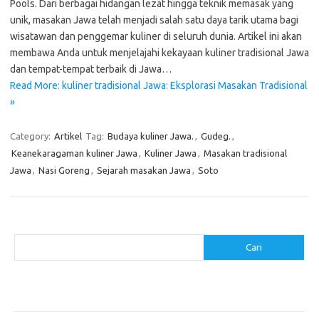
Pools. Dari berbagai hidangan lezat hingga teknik memasak yang
unik, masakan Jawa telah menjadi salah satu daya tarik utama bagi
wisatawan dan penggemar kuliner di seluruh dunia. Artikel ini akan
membawa Anda untuk menjelajahi kekayaan kuliner tradisional Jawa
dan tempat-tempat terbaik di Jawa…
Read More: kuliner tradisional Jawa: Eksplorasi Masakan Tradisional
»
Category:
Artikel
Tag:
Budaya kuliner Jawa.
,
Gudeg.
,
Keanekaragaman kuliner Jawa
,
Kuliner Jawa
,
Masakan tradisional
Jawa
,
Nasi Goreng
,
Sejarah masakan Jawa
,
Soto
Cari
Cari
Pos-pos Terbaru
Resep Makanan Sehat dengan Bahan Sederhana