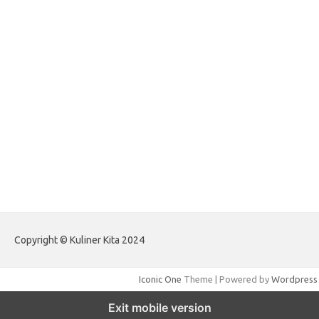
forextrading.my.id
forextimeconverter.my.id
egritud.com
forhelpyou.com
gailhfleming.com
heyimalivemag.com
hyunsunkimhahm.com
ihrm2016.com
illinoistechcon.com
jilliankaulpeterson.com
jlrppatterns.com
johnmgerber.com
Paito Warna HK Angkanet
Copyright © Kuliner Kita 2024
Iconic One
Theme | Powered by
Wordpress
Exit mobile version