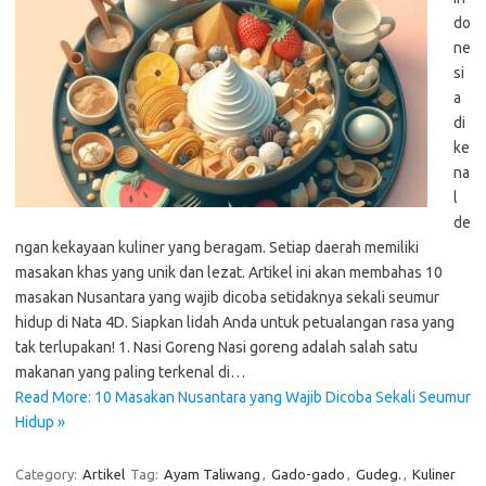
do
ne
si
a
di
ke
na
l
de
ngan kekayaan kuliner yang beragam. Setiap daerah memiliki
masakan khas yang unik dan lezat. Artikel ini akan membahas 10
masakan Nusantara yang wajib dicoba setidaknya sekali seumur
hidup di Nata 4D. Siapkan lidah Anda untuk petualangan rasa yang
tak terlupakan! 1. Nasi Goreng Nasi goreng adalah salah satu
makanan yang paling terkenal di…
Read More: 10 Masakan Nusantara yang Wajib Dicoba Sekali Seumur
Hidup »
Category:
Artikel
Tag:
Ayam Taliwang
,
Gado-gado
,
Gudeg.
,
Kuliner