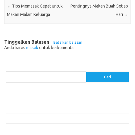
←
Tips Memasak Cepat untuk
Pentingnya Makan Buah Setiap
Makan Malam Keluarga
Hari
→
Tinggalkan Balasan
Batalkan balasan
Anda harus
masuk
untuk berkomentar.
Cari
Cari
Pos-pos Terbaru
Resep Makanan Sehat dengan Bahan Sederhana
Makanan Khas Manado: 10 Hidangan yang Menggoda Selera
Makanan Modern untuk Menu Sarapan yang Menggugah Selera
Resep Nasi Goreng Kambing yang Spesial