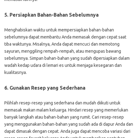
5. Persiapkan Bahan-Bahan Sebelumnya
Menghabiskan waktu untuk mempersiapkan bahan-bahan
sebelumnya dapat membantu Anda memasak dengan cepat saat
tiba waktunya. Misalnya, Anda dapat mencuci dan memotong
sayuran, menggiling rempah-rempah, atau mengupas bawang
sebelumnya. Simpan bahan-bahan yang sudah dipersiapkan dalam
wadah kedap udara di lemari es untuk menjaga kesegaran dan
kualitasnya.
6. Gunakan Resep yang Sederhana
Pilihlah resep-resep yang sederhana dan mudah diikuti untuk
memasak makan malam keluarga. Hindari resep yang memerlukan
banyak langkah atau bahan-bahan yang rumit. Cari resep-resep
yang menggunakan bahan-bahan yang sudah ada di dapur Anda dan
dapat dimasak dengan cepat. Anda juga dapat mencoba variasi dari