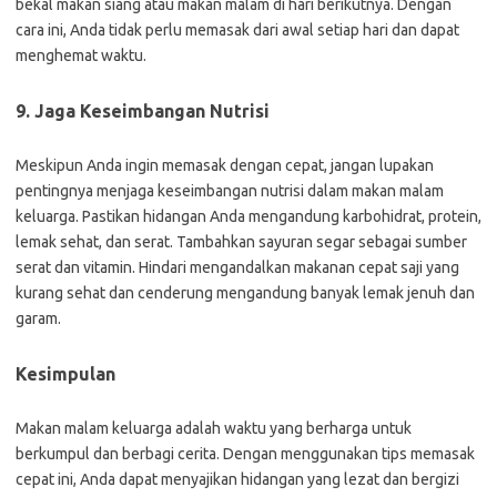
bekal makan siang atau makan malam di hari berikutnya. Dengan
cara ini, Anda tidak perlu memasak dari awal setiap hari dan dapat
menghemat waktu.
9. Jaga Keseimbangan Nutrisi
Meskipun Anda ingin memasak dengan cepat, jangan lupakan
pentingnya menjaga keseimbangan nutrisi dalam makan malam
keluarga. Pastikan hidangan Anda mengandung karbohidrat, protein,
lemak sehat, dan serat. Tambahkan sayuran segar sebagai sumber
serat dan vitamin. Hindari mengandalkan makanan cepat saji yang
kurang sehat dan cenderung mengandung banyak lemak jenuh dan
garam.
Kesimpulan
Makan malam keluarga adalah waktu yang berharga untuk
berkumpul dan berbagi cerita. Dengan menggunakan tips memasak
cepat ini, Anda dapat menyajikan hidangan yang lezat dan bergizi