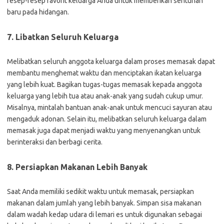
resep-resep favorit keluarga Anda untuk memberikan sentuhan
baru pada hidangan.
7. Libatkan Seluruh Keluarga
Melibatkan seluruh anggota keluarga dalam proses memasak dapat
membantu menghemat waktu dan menciptakan ikatan keluarga
yang lebih kuat. Bagikan tugas-tugas memasak kepada anggota
keluarga yang lebih tua atau anak-anak yang sudah cukup umur.
Misalnya, mintalah bantuan anak-anak untuk mencuci sayuran atau
mengaduk adonan. Selain itu, melibatkan seluruh keluarga dalam
memasak juga dapat menjadi waktu yang menyenangkan untuk
berinteraksi dan berbagi cerita.
8. Persiapkan Makanan Lebih Banyak
Saat Anda memiliki sedikit waktu untuk memasak, persiapkan
makanan dalam jumlah yang lebih banyak. Simpan sisa makanan
dalam wadah kedap udara di lemari es untuk digunakan sebagai