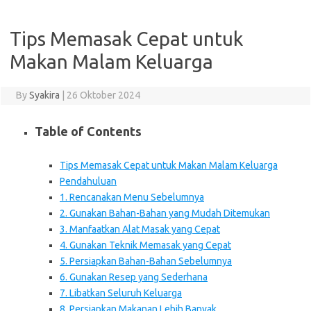
Tips Memasak Cepat untuk
Makan Malam Keluarga
By
Syakira
|
26 Oktober 2024
Table of Contents
Tips Memasak Cepat untuk Makan Malam Keluarga
Pendahuluan
1. Rencanakan Menu Sebelumnya
2. Gunakan Bahan-Bahan yang Mudah Ditemukan
3. Manfaatkan Alat Masak yang Cepat
4. Gunakan Teknik Memasak yang Cepat
5. Persiapkan Bahan-Bahan Sebelumnya
6. Gunakan Resep yang Sederhana
7. Libatkan Seluruh Keluarga
8. Persiapkan Makanan Lebih Banyak