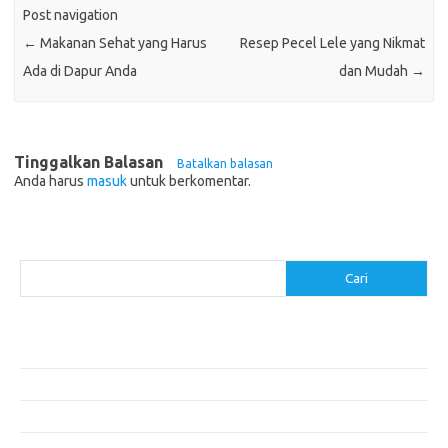
Post navigation
←
Makanan Sehat yang Harus
Resep Pecel Lele yang Nikmat
Ada di Dapur Anda
dan Mudah
→
Tinggalkan Balasan
Batalkan balasan
Anda harus
masuk
untuk berkomentar.
Cari
Cari
Pos-pos Terbaru
Resep Makanan Sehat dengan Bahan Sederhana
Makanan Khas Manado: 10 Hidangan yang Menggoda Selera
Makanan Modern untuk Menu Sarapan yang Menggugah Selera
Resep Nasi Goreng Kambing yang Spesial