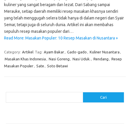
kuliner yang sangat beragam dan lezat. Dari Sabang sampai
Merauke, setiap daerah memiliki resep masakan khasnya sendiri
yang telah menggugah selera tidak hanya di dalam negeri dan Syair
Semar, tetapi juga di seluruh dunia. Artikel ini akan membahas
sepuluh resep masakan populer dari…
Read More: Masakan Populer: 10 Resep Masakan di Nusantara »
Category:
Artikel
Tag:
Ayam Bakar
,
Gado-gado
,
Kuliner Nusantara
,
Masakan Khas Indonesia
,
Nasi Goreng
,
Nasi Uduk.
,
Rendang
,
Resep
Masakan Populer
,
Sate
,
Soto Betawi
Cari
Cari
Pos-pos Terbaru
Resep Makanan Sehat dengan Bahan Sederhana
Makanan Khas Manado: 10 Hidangan yang Menggoda Selera