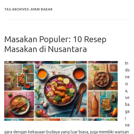
TAG ARCHIVES:
AYAM BAKAR
Masakan Populer: 10 Resep
Masakan di Nusantara
In
do
ne
si
a,
se
ba
ga
i
ne
gara dengan kekayaan budaya yang luar biasa, juga memiliki warisan