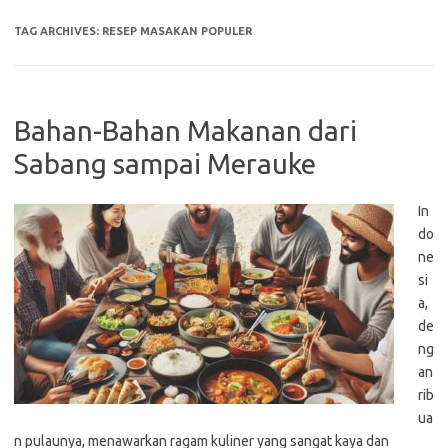
TAG ARCHIVES:
RESEP MASAKAN POPULER
Bahan-Bahan Makanan dari
Sabang sampai Merauke
In
do
ne
si
a,
de
ng
an
rib
ua
n pulaunya, menawarkan ragam kuliner yang sangat kaya dan