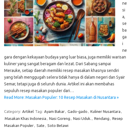
ne
si
a,
se
ba
ga
i
ne
gara dengan kekayaan budaya yang luar biasa, juga memiliki warisan
kuliner yang sangat beragam dan lezat. Dari Sabang sampai
Merauke, setiap daerah memiliki resep masakan khasnya sendiri
yang telah menggugah selera tidak hanya di dalam negeri dan Syair
Semar, tetapi juga di seluruh dunia. Artikel ini akan membahas
sepuluh resep masakan populer dari…
Read More: Masakan Populer: 10 Resep Masakan di Nusantara »
Category:
Artikel
Tag:
Ayam Bakar
,
Gado-gado
,
Kuliner Nusantara
,
Masakan Khas Indonesia
,
Nasi Goreng
,
Nasi Uduk.
,
Rendang
,
Resep
Masakan Populer
,
Sate
,
Soto Betawi