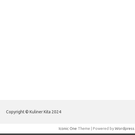
forexlive.my.id
forextradingreviews.my.id
forextrading.my.id
forextimeconverter.my.id
egritud.com
forhelpyou.com
gailhfleming.com
heyimalivemag.com
hyunsunkimhahm.com
ihrm2016.com
illinoistechcon.com
jilliankaulpeterson.com
jlrppatterns.com
johnmgerber.com
Paito Warna HK Angkanet
Copyright © Kuliner Kita 2024
Iconic One
Theme | Powered by
Wordpress