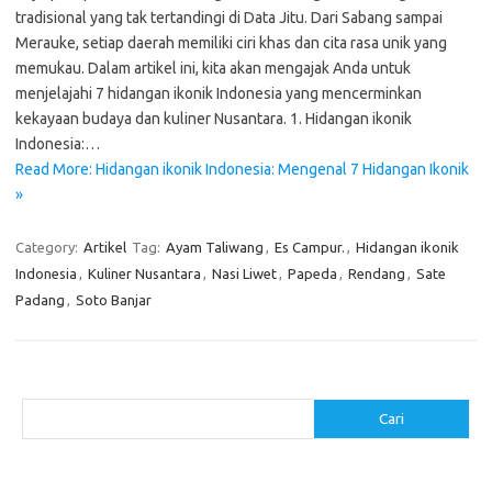
tradisional yang tak tertandingi di Data Jitu. Dari Sabang sampai
Merauke, setiap daerah memiliki ciri khas dan cita rasa unik yang
memukau. Dalam artikel ini, kita akan mengajak Anda untuk
menjelajahi 7 hidangan ikonik Indonesia yang mencerminkan
kekayaan budaya dan kuliner Nusantara. 1. Hidangan ikonik
Indonesia:…
Read More: Hidangan ikonik Indonesia: Mengenal 7 Hidangan Ikonik
»
Category:
Artikel
Tag:
Ayam Taliwang
,
Es Campur.
,
Hidangan ikonik
Indonesia
,
Kuliner Nusantara
,
Nasi Liwet
,
Papeda
,
Rendang
,
Sate
Padang
,
Soto Banjar
Cari
Cari
Pos-pos Terbaru