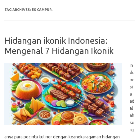
TAG ARCHIVES:
ES CAMPUR.
Hidangan ikonik Indonesia:
Mengenal 7 Hidangan Ikonik
In
do
ne
si
a
ad
al
ah
su
rg
anya para pecinta kuliner dengan keanekaragaman hidangan