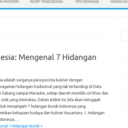
N MODERN
RESEP TRADISIONAL
TIPS MEMASAK
WISATA KU
Cari
Pos
nesia: Mengenal 7 Hidangan
Res
Mak
Men
ia adalah surganya para pecinta kuliner dengan
Mak
ragaman hidangan tradisional yang tak tertandingi di Data
Men
ri Sabang sampai Merauke, setiap daerah memiliki ciri khas dan
Res
a unik yang memukau. Dalam artikel ini, kita akan mengajak
10 
tuk menjelajahi 7 hidangan ikonik Indonesia yang
inkan kekayaan budaya dan kuliner Nusantara. 1. Hidangan
Kom
Indonesia:…
Tid
enal 7 Hidangan Ikonik »