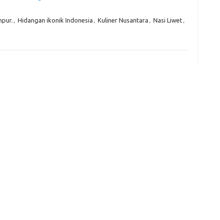
e
mpur.
,
Hidangan ikonik Indonesia
,
Kuliner Nusantara
,
Nasi Liwet
,
f
fi
g
h
ho
h
ic
im
ja
fo
fo
fo
fo
fo
eg
fo
ga
h
h
i
il