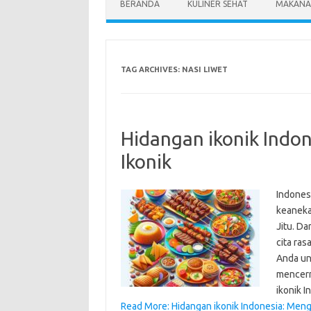
BERANDA
KULINER SEHAT
MAKANA
TAG ARCHIVES:
NASI LIWET
Hidangan ikonik Indo
Ikonik
Indones
keaneka
Jitu. Da
cita ras
Anda un
mencerm
ikonik 
Read More: Hidangan ikonik Indonesia: Meng