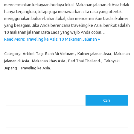
mencerminkan kekayaan budaya lokal. Makanan jalanan di Asia tidak
hanya terjangkau, tetapi juga menawarkan cita rasa yang otentik,
menggunakan bahan-bahan lokal, dan mencerminkan tradisi kuliner
yang beragam. Jika Anda berencana traveling ke Asia, berikut adalah
10 makanan jalanan Data Laos yang wajib Anda coba!…
Read More: Traveling ke Asia: 10 Makanan Jalanan »
Category:
Artikel
Tag:
Banh Mi Vietnam
,
Kuliner jalanan Asia
,
Makanan
jalanan di Asia
,
Makanan khas Asia
,
Pad Thai Thailand.
,
Takoyaki
Jepang
,
Traveling ke Asia.
Cari
Cari
Pos-pos Terbaru
Resep Makanan Sehat dengan Bahan Sederhana
Makanan Khas Manado: 10 Hidangan yang Menggoda Selera