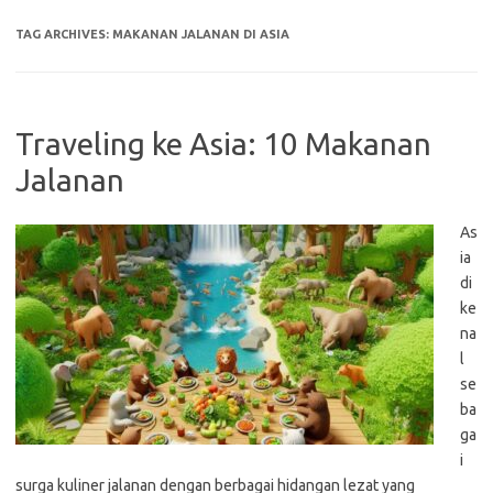
TAG ARCHIVES:
MAKANAN JALANAN DI ASIA
Traveling ke Asia: 10 Makanan
Jalanan
As
ia
di
ke
na
l
se
ba
ga
i
surga kuliner jalanan dengan berbagai hidangan lezat yang