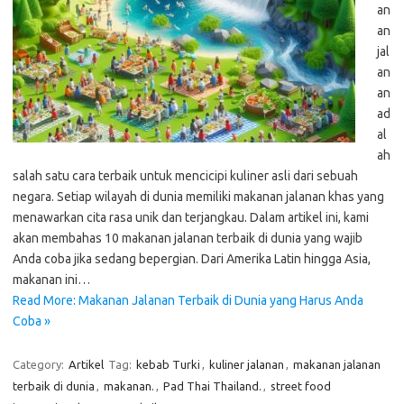
an
an
jal
an
an
ad
al
ah
salah satu cara terbaik untuk mencicipi kuliner asli dari sebuah
negara. Setiap wilayah di dunia memiliki makanan jalanan khas yang
menawarkan cita rasa unik dan terjangkau. Dalam artikel ini, kami
akan membahas 10 makanan jalanan terbaik di dunia yang wajib
Anda coba jika sedang bepergian. Dari Amerika Latin hingga Asia,
makanan ini…
Read More: Makanan Jalanan Terbaik di Dunia yang Harus Anda
Coba »
Category:
Artikel
Tag:
kebab Turki
,
kuliner jalanan
,
makanan jalanan
terbaik di dunia
,
makanan.
,
Pad Thai Thailand.
,
street food