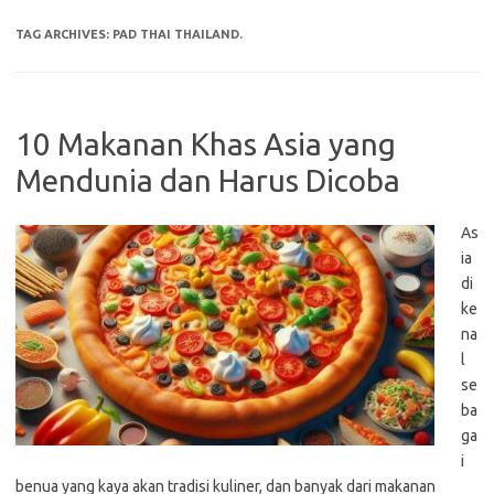
TAG ARCHIVES:
PAD THAI THAILAND.
10 Makanan Khas Asia yang
Mendunia dan Harus Dicoba
As
ia
di
ke
na
l
se
ba
ga
i
benua yang kaya akan tradisi kuliner, dan banyak dari makanan