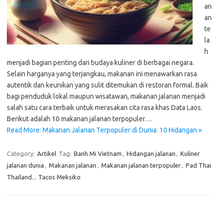
an
an
te
la
h
menjadi bagian penting dari budaya kuliner di berbagai negara.
Selain harganya yang terjangkau, makanan ini menawarkan rasa
autentik dan keunikan yang sulit ditemukan di restoran formal. Baik
bagi penduduk lokal maupun wisatawan, makanan jalanan menjadi
salah satu cara terbaik untuk merasakan cita rasa khas Data Laos.
Berikut adalah 10 makanan jalanan terpopuler…
Read More: Makanan Jalanan Terpopuler di Dunia: 10 Hidangan »
Category:
Artikel
Tag:
Banh Mi Vietnam
,
Hidangan jalanan
,
Kuliner
jalanan dunia
,
Makanan jalanan
,
Makanan jalanan terpopuler
,
Pad Thai
Thailand.
,
Tacos Meksiko
Cari