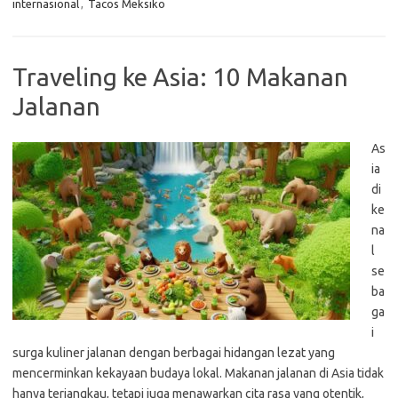
internasional
,
Tacos Meksiko
Traveling ke Asia: 10 Makanan
Jalanan
As
ia
di
ke
na
l
se
ba
ga
i
surga kuliner jalanan dengan berbagai hidangan lezat yang
mencerminkan kekayaan budaya lokal. Makanan jalanan di Asia tidak
hanya terjangkau, tetapi juga menawarkan cita rasa yang otentik,