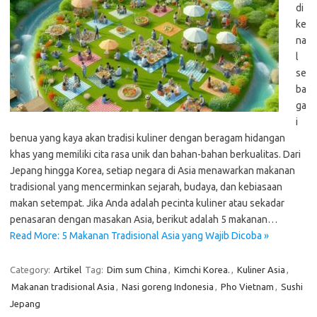
di
ke
na
l
se
ba
ga
i
benua yang kaya akan tradisi kuliner dengan beragam hidangan
khas yang memiliki cita rasa unik dan bahan-bahan berkualitas. Dari
Jepang hingga Korea, setiap negara di Asia menawarkan makanan
tradisional yang mencerminkan sejarah, budaya, dan kebiasaan
makan setempat. Jika Anda adalah pecinta kuliner atau sekadar
penasaran dengan masakan Asia, berikut adalah 5 makanan…
Read More: 5 Makanan Tradisional Asia yang Wajib Dicoba »
Category:
Artikel
Tag:
Dim sum China
,
Kimchi Korea.
,
Kuliner Asia
,
Makanan tradisional Asia
,
Nasi goreng Indonesia
,
Pho Vietnam
,
Sushi
Jepang