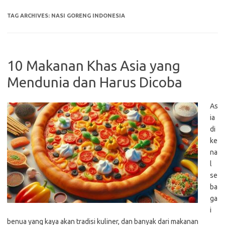
TAG ARCHIVES:
NASI GORENG INDONESIA
10 Makanan Khas Asia yang
Mendunia dan Harus Dicoba
As
ia
di
ke
na
l
se
ba
ga
i
benua yang kaya akan tradisi kuliner, dan banyak dari makanan