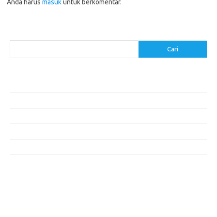
Anda harus
masuk
untuk berkomentar.
Cari
Cari
Pos-pos Terbaru
Resep Makanan Sehat dengan Bahan Sederhana
Makanan Khas Manado: 10 Hidangan yang Menggoda Selera
Makanan Modern untuk Menu Sarapan yang Menggugah Selera
Resep Nasi Goreng Kambing yang Spesial
10 Makanan Sehat untuk Wisatawan
Komentar Terbaru
Tidak ada komentar untuk ditampilkan.
execumeet.com
fbccma.com