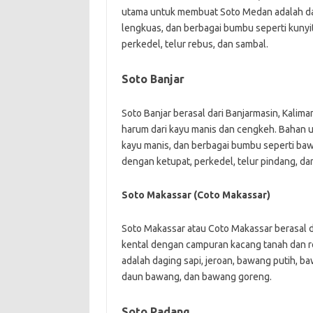
utama untuk membuat Soto Medan adalah dag
lengkuas, dan berbagai bumbu seperti kunyit,
perkedel, telur rebus, dan sambal.
Soto Banjar
Soto Banjar berasal dari Banjarmasin, Kalim
harum dari kayu manis dan cengkeh. Bahan u
kayu manis, dan berbagai bumbu seperti bawa
dengan ketupat, perkedel, telur pindang, da
Soto Makassar (Coto Makassar)
Soto Makassar atau Coto Makassar berasal da
kental dengan campuran kacang tanah dan
adalah daging sapi, jeroan, bawang putih, ba
daun bawang, dan bawang goreng.
Soto Padang