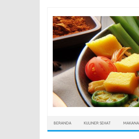
Skip
to
content
BERANDA
KULINER SEHAT
MAKANA