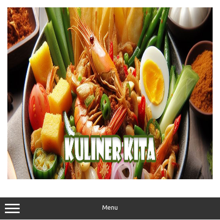
Skip
to
content
Menu