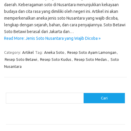
daerah. Keberagaman soto di Nusantara menunjukkan kekayaan
budaya dan cita rasa yang dimiliki oleh negeri ini. Artikel ini akan
memperkenalkan aneka jenis soto Nusantara yang wajib dicoba,
lengkap dengan sejarah, bahan, dan cara penyajiannya. Soto Betawi
Soto Betawi berasal dari Jakarta dan…
Read More: Jenis Soto Nusantara yang Wajib Dicoba »
Category:
Artikel
Tag:
Aneka Soto
,
Resep Soto Ayam Lamongan
,
Resep Soto Betawi
,
Resep Soto Kudus
,
Resep Soto Medan.
,
Soto
Nusantara
Cari
Cari
Pos-pos Terbaru
Resep Makanan Sehat dengan Bahan Sederhana
Makanan Khas Manado: 10 Hidangan yang Menggoda Selera