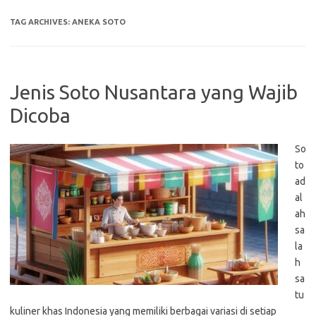
TAG ARCHIVES:
ANEKA SOTO
Jenis Soto Nusantara yang Wajib
Dicoba
So
to
ad
al
ah
sa
la
h
sa
tu
kuliner khas Indonesia yang memiliki berbagai variasi di setiap