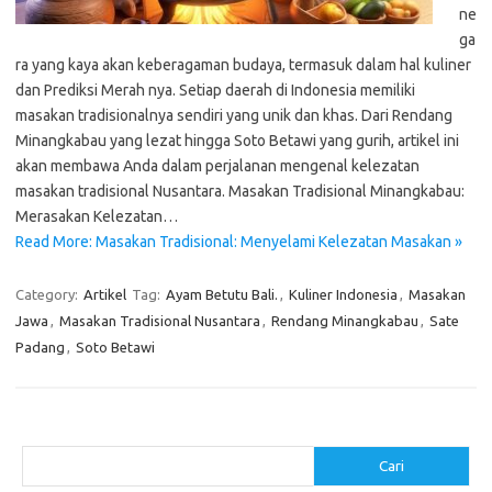
ne
ga
ra yang kaya akan keberagaman budaya, termasuk dalam hal kuliner
dan Prediksi Merah nya. Setiap daerah di Indonesia memiliki
masakan tradisionalnya sendiri yang unik dan khas. Dari Rendang
Minangkabau yang lezat hingga Soto Betawi yang gurih, artikel ini
akan membawa Anda dalam perjalanan mengenal kelezatan
masakan tradisional Nusantara. Masakan Tradisional Minangkabau:
Merasakan Kelezatan…
Read More: Masakan Tradisional: Menyelami Kelezatan Masakan »
Category:
Artikel
Tag:
Ayam Betutu Bali.
,
Kuliner Indonesia
,
Masakan
Jawa
,
Masakan Tradisional Nusantara
,
Rendang Minangkabau
,
Sate
Padang
,
Soto Betawi
Cari
Cari