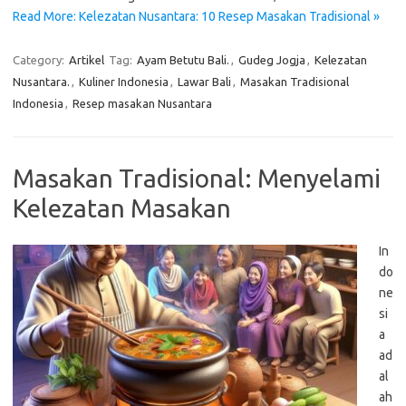
Read More: Kelezatan Nusantara: 10 Resep Masakan Tradisional »
Category:
Artikel
Tag:
Ayam Betutu Bali.
,
Gudeg Jogja
,
Kelezatan
Nusantara.
,
Kuliner Indonesia
,
Lawar Bali
,
Masakan Tradisional
Indonesia
,
Resep masakan Nusantara
Masakan Tradisional: Menyelami
Kelezatan Masakan
In
do
ne
si
a
ad
al
ah