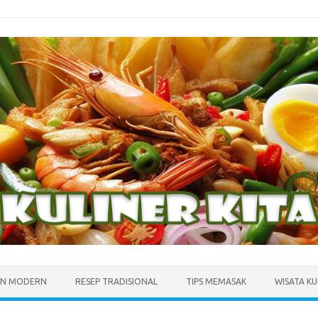
N MODERN
RESEP TRADISIONAL
TIPS MEMASAK
WISATA KU