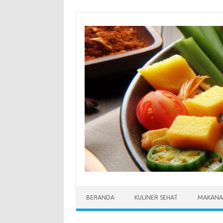
Skip
to
content
BERANDA
KULINER SEHAT
MAKANA