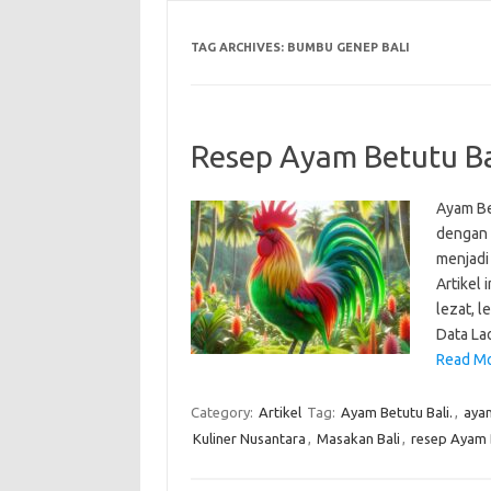
TAG ARCHIVES:
BUMBU GENEP BALI
Resep Ayam Betutu Bal
Ayam Be
dengan 
menjadi 
Artikel
lezat, l
Data La
Read Mo
Category:
Artikel
Tag:
Ayam Betutu Bali.
,
aya
Kuliner Nusantara
,
Masakan Bali
,
resep Ayam 