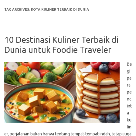
TAG ARCHIVES:
KOTA KULINER TERBAIK DI DUNIA
10 Destinasi Kuliner Terbaik di
Dunia untuk Foodie Traveler
Ba
gi
pa
ra
pe
nc
int
a
ku
lin
er, perjalanan bukan hanya tentang tempat-tempat indah, tetapi juga