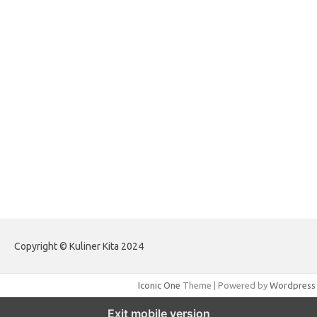
forextradingreviews.my.id
forextrading.my.id
forextimeconverter.my.id
egritud.com
forhelpyou.com
gailhfleming.com
heyimalivemag.com
hyunsunkimhahm.com
ihrm2016.com
illinoistechcon.com
jilliankaulpeterson.com
jlrppatterns.com
johnmgerber.com
Paito Warna HK Angkanet
Copyright © Kuliner Kita 2024
Iconic One
Theme | Powered by
Wordpress
Exit mobile version