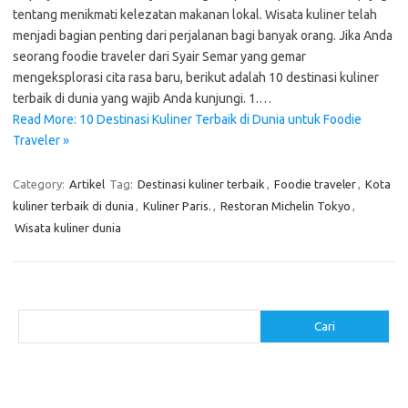
tentang menikmati kelezatan makanan lokal. Wisata kuliner telah
menjadi bagian penting dari perjalanan bagi banyak orang. Jika Anda
seorang foodie traveler dari Syair Semar yang gemar
mengeksplorasi cita rasa baru, berikut adalah 10 destinasi kuliner
terbaik di dunia yang wajib Anda kunjungi. 1.…
Read More: 10 Destinasi Kuliner Terbaik di Dunia untuk Foodie
Traveler »
Category:
Artikel
Tag:
Destinasi kuliner terbaik
,
Foodie traveler
,
Kota
kuliner terbaik di dunia
,
Kuliner Paris.
,
Restoran Michelin Tokyo
,
Wisata kuliner dunia
Cari
Cari
Pos-pos Terbaru
Resep Makanan Sehat dengan Bahan Sederhana