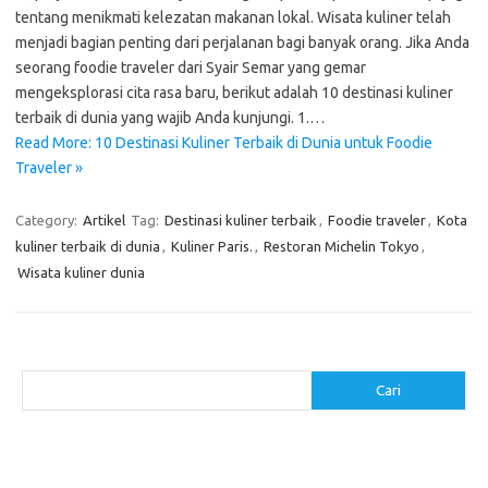
tentang menikmati kelezatan makanan lokal. Wisata kuliner telah
menjadi bagian penting dari perjalanan bagi banyak orang. Jika Anda
seorang foodie traveler dari Syair Semar yang gemar
mengeksplorasi cita rasa baru, berikut adalah 10 destinasi kuliner
terbaik di dunia yang wajib Anda kunjungi. 1.…
Read More: 10 Destinasi Kuliner Terbaik di Dunia untuk Foodie
Traveler »
Category:
Artikel
Tag:
Destinasi kuliner terbaik
,
Foodie traveler
,
Kota
kuliner terbaik di dunia
,
Kuliner Paris.
,
Restoran Michelin Tokyo
,
Wisata kuliner dunia
Cari
Cari
Pos-pos Terbaru
Resep Makanan Sehat dengan Bahan Sederhana