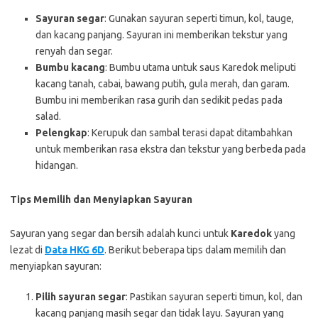
Sayuran segar
: Gunakan sayuran seperti timun, kol, tauge,
dan kacang panjang. Sayuran ini memberikan tekstur yang
renyah dan segar.
Bumbu kacang
: Bumbu utama untuk saus Karedok meliputi
kacang tanah, cabai, bawang putih, gula merah, dan garam.
Bumbu ini memberikan rasa gurih dan sedikit pedas pada
salad.
Pelengkap
: Kerupuk dan sambal terasi dapat ditambahkan
untuk memberikan rasa ekstra dan tekstur yang berbeda pada
hidangan.
Tips Memilih dan Menyiapkan Sayuran
Sayuran yang segar dan bersih adalah kunci untuk
Karedok
yang
lezat di
Data HKG 6D
. Berikut beberapa tips dalam memilih dan
menyiapkan sayuran:
Pilih sayuran segar
: Pastikan sayuran seperti timun, kol, dan
kacang panjang masih segar dan tidak layu. Sayuran yang