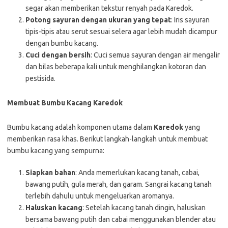
segar akan memberikan tekstur renyah pada Karedok.
Potong sayuran dengan ukuran yang tepat
: Iris sayuran
tipis-tipis atau serut sesuai selera agar lebih mudah dicampur
dengan bumbu kacang.
Cuci dengan bersih
: Cuci semua sayuran dengan air mengalir
dan bilas beberapa kali untuk menghilangkan kotoran dan
pestisida.
Membuat Bumbu Kacang Karedok
Bumbu kacang adalah komponen utama dalam
Karedok
yang
memberikan rasa khas. Berikut langkah-langkah untuk membuat
bumbu kacang yang sempurna:
Siapkan bahan
: Anda memerlukan kacang tanah, cabai,
bawang putih, gula merah, dan garam. Sangrai kacang tanah
terlebih dahulu untuk mengeluarkan aromanya.
Haluskan kacang
: Setelah kacang tanah dingin, haluskan
bersama bawang putih dan cabai menggunakan blender atau