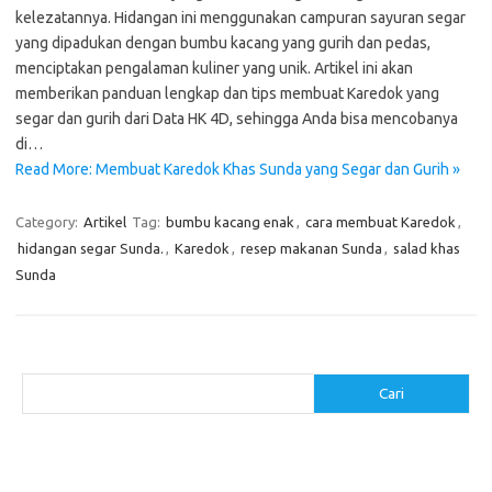
kelezatannya. Hidangan ini menggunakan campuran sayuran segar
yang dipadukan dengan bumbu kacang yang gurih dan pedas,
menciptakan pengalaman kuliner yang unik. Artikel ini akan
memberikan panduan lengkap dan tips membuat Karedok yang
segar dan gurih dari Data HK 4D, sehingga Anda bisa mencobanya
di…
Read More: Membuat Karedok Khas Sunda yang Segar dan Gurih »
Category:
Artikel
Tag:
bumbu kacang enak
,
cara membuat Karedok
,
hidangan segar Sunda.
,
Karedok
,
resep makanan Sunda
,
salad khas
Sunda
Cari
Cari
Pos-pos Terbaru
Resep Makanan Sehat dengan Bahan Sederhana