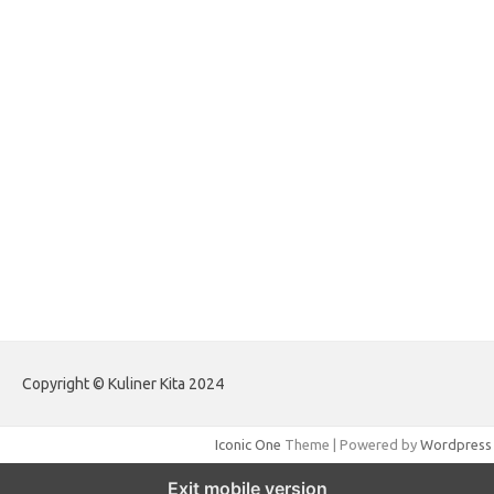
forextradingreviews.my.id
forextrading.my.id
forextimeconverter.my.id
egritud.com
forhelpyou.com
gailhfleming.com
heyimalivemag.com
hyunsunkimhahm.com
ihrm2016.com
illinoistechcon.com
jilliankaulpeterson.com
jlrppatterns.com
johnmgerber.com
Paito Warna HK Angkanet
Copyright © Kuliner Kita 2024
Iconic One
Theme | Powered by
Wordpress
Exit mobile version