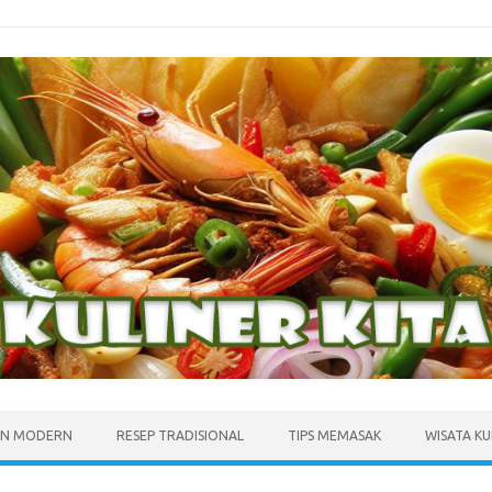
N MODERN
RESEP TRADISIONAL
TIPS MEMASAK
WISATA KU